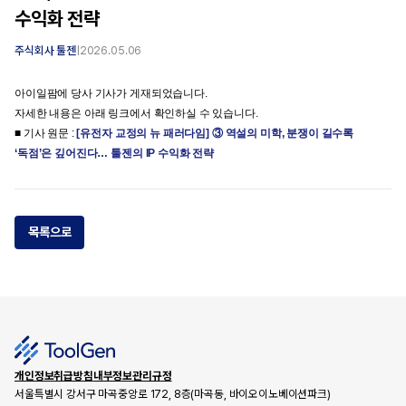
수익화 전략
주식회사 툴젠
|
2026.05.06
아이일팜에 당사 기사가 게재되었습니다.
자세한 내용은 아래 링크에서 확인하실 수 있습니다.
■ 기사 원문 :
[유전자 교정의 뉴 패러다임] ③ 역설의 미학, 분쟁이 길수록
‘독점’은 깊어진다… 툴젠의 IP 수익화 전략
목록으로
개인정보취급방침
내부정보관리규정
서울특별시 강서구 마곡중앙로 172, 8층(마곡동, 바이오이노베이션파크)