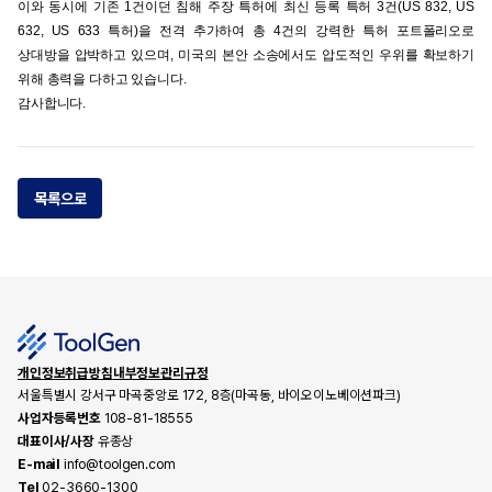
이와 동시에 기존 1건이던 침해 주장 특허에 최신 등록 특허 3건(US 832, US
632, US 633 특허)을 전격 추가하여 총 4건의 강력한 특허 포트폴리오로
상대방을 압박하고 있으며, 미국의 본안 소송에서도 압도적인 우위를 확보하기
위해 총력을 다하고 있습니다.
감사합니다.
목록으로
개인정보취급방침
내부정보관리규정
서울특별시 강서구 마곡중앙로 172, 8층(마곡동, 바이오이노베이션파크)
사업자등록번호
108-81-18555
대표이사/사장
유종상
E-mail
info@toolgen.com
Tel
02-3660-1300