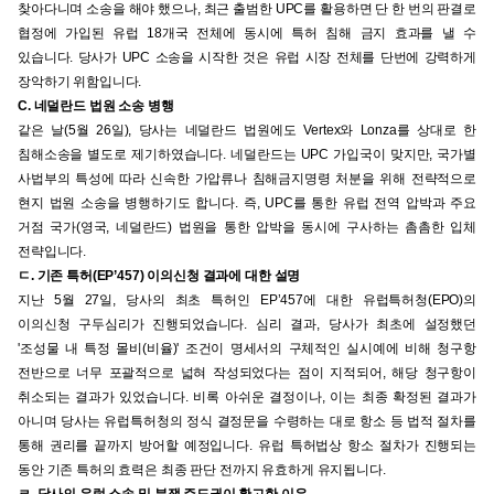
찾아다니며 소송을 해야 했으나, 최근 출범한 UPC를 활용하면 단 한 번의 판결로
협정에 가입된 유럽 18개국 전체에 동시에 특허 침해 금지 효과를 낼 수
있습니다. 당사가 UPC 소송을 시작한 것은 유럽 시장 전체를 단번에 강력하게
장악하기 위함입니다.
C. 네덜란드 법원 소송 병행
같은 날(5월 26일), 당사는 네덜란드 법원에도 Vertex와 Lonza를 상대로 한
침해소송을 별도로 제기하였습니다. 네덜란드는 UPC 가입국이 맞지만, 국가별
사법부의 특성에 따라 신속한 가압류나 침해금지명령 처분을 위해 전략적으로
현지 법원 소송을 병행하기도 합니다. 즉, UPC를 통한 유럽 전역 압박과 주요
거점 국가(영국, 네덜란드) 법원을 통한 압박을 동시에 구사하는 촘촘한 입체
전략입니다.
ㄷ. 기존 특허(EP’457) 이의신청 결과에 대한 설명
지난 5월 27일, 당사의 최초 특허인 EP’457에 대한 유럽특허청(EPO)의
이의신청 구두심리가 진행되었습니다. 심리 결과, 당사가 최초에 설정했던
'조성물 내 특정 몰비(비율)' 조건이 명세서의 구체적인 실시예에 비해 청구항
전반으로 너무 포괄적으로 넓혀 작성되었다는 점이 지적되어, 해당 청구항이
취소되는 결과가 있었습니다. 비록 아쉬운 결정이나, 이는 최종 확정된 결과가
아니며 당사는 유럽특허청의 정식 결정문을 수령하는 대로 항소 등 법적 절차를
통해 권리를 끝까지 방어할 예정입니다. 유럽 특허법상 항소 절차가 진행되는
동안 기존 특허의 효력은 최종 판단 전까지 유효하게 유지됩니다.