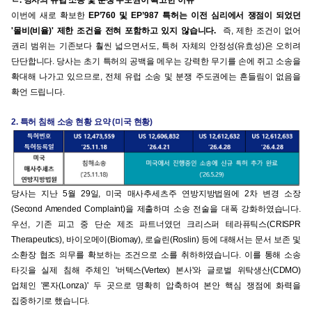
ㄹ. 당사의 유럽 소송 및 분쟁 주도권이 확고한 이유
이번에 새로 확보한
EP’760 및 EP’987 특허는 이전 심리에서 쟁점이 되었던
'몰비(비율)' 제한 조건을 전혀 포함하고 있지 않습니다.
즉, 제한 조건이 없어
권리 범위는 기존보다 훨씬 넓으면서도, 특허 자체의 안정성(유효성)은 오히려
단단합니다. 당사는 초기 특허의 공백을 메우는 강력한 무기를 손에 쥐고 소송을
확대해 나가고 있으므로, 전체 유럽 소송 및 분쟁 주도권에는 흔들림이 없음을
확언 드립니다.
2. 특허 침해 소송 현황 요약 (미국 현황)
당사는 지난 5월 29일, 미국 매사추세츠주 연방지방법원에 2차 변경 소장
(Second Amended Complaint)을 제출하며 소송 전술을 대폭 강화하였습니다.
우선, 기존 피고 중 단순 제조 파트너였던 크리스퍼 테라퓨틱스(CRISPR
Therapeutics), 바이오메이(Biomay), 로슬린(Roslin) 등에 대해서는 문서 보존 및
소환장 협조 의무를 확보하는 조건으로 소를 취하하였습니다. 이를 통해 소송
타깃을 실제 침해 주체인 '버텍스(Vertex) 본사'와 글로벌 위탁생산(CDMO)
업체인 '론자(Lonza)' 두 곳으로 명확히 압축하여 본안 핵심 쟁점에 화력을
집중하기로 했습니다.