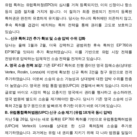
유럽 특허는 유럽특허청(EPO)의 심사를 거쳐 등록되지만, 이의 신청이나 항소
등의 검증 절차를 거치게 됩니다. 이 절차가 최종 완료되기 전까지 등록된
특허권은 완전히 유효하게 유지됩니다. 당사는 하나의 특허에만 의존하지 않고,
후속 특허를 겹겹이 배치하는 특허 전략을 통해 권리를 고도로 보호하고
있습니다.
ㄴ. 신규 특허 2건 추가 확보 및 소송 압박 수위 강화
당사는 올해 1월과 2월, 더욱 강력하고 광범위한 후속 특허인 EP’760과
EP’987을 잇따라 추가 확보하였습니다. 이를 기반으로 유럽 시장 전체를
전방위로 압박하는 입체적인 소송 전략을 전개하고 있습니다.
A. 영국 소송 전력 보강
: 기존 EP’457 특허로 진행 중이던 영국 침해소송(상대방:
Vertex, Roslin, Lonza)에 이번에 확보한 신규 특허 2건을 청구 원인으로 전격
추가하였습니다. 이로써 소송의 승소 가능성과 상대방에 대한 압박 수위를 한층
더 높였습니다. 영국은 유럽 통합 법원(UPC)의 관할에서 빠져 있습니다. 따라서
글로벌 바이오 시장의 핵심 요충지인 영국에서 권리를 행사하고 승소하려면,
영국 법원에 별도의 소송을 제기해야만 합니다. 당사가 기존 영국 소송에 신규
특허 2건을 청구 원인으로 발 빠르게 추가한 이유가 바로 여기에 있습니다.
B. 유럽통합특허법원(UPC) 신규 소송 제기 (유럽 18개국 동시 압박)
지난 5월 26일, 당사는 새로 등록된 EP’760 특허를 기반으로 유럽통합특허법원
(UPC)에 Vertex와 Lonza를 상대로 한 신규 특허침해 소송을 추가로
제기하였습니다. 과거에는 유럽 내 권리를 지키기 위해 각 나라 법원을 일일이